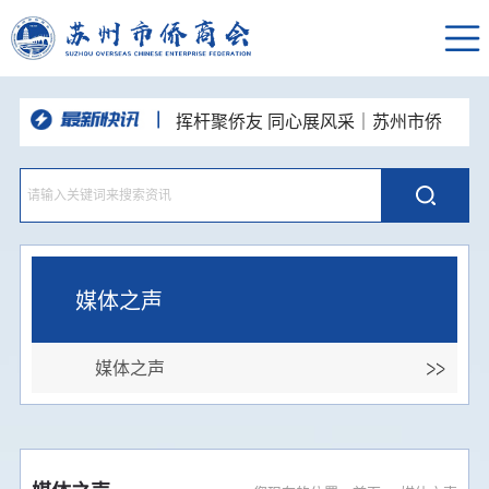
挥杆聚侨友 同心展风采｜苏州市侨
商会高尔夫球队“达梦杯”高球联谊赛圆
“和声咏华章·同心向未来”苏州统一战
满举办
线主题歌会举办 市侨商会登台唱响侨
深耕走访凝合力，资源互通促发展—
心颂姑苏
苏州市侨商会走进新晋理事单位开展企
党建引领侨校联动 携手共话发展新
业走访交流活动
篇—苏州市侨商会走进东南大学苏州校
品人居智慧 悟空间之道--苏州市侨商
区开展主题党日活动
会人居环境与空间布局国学沙龙顺利举
聚力侨心 接续奋进--苏州市侨商会四
办
届七次常务理事会圆满召开
媒体之声
媒体之声