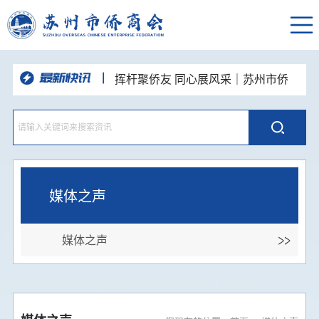
挥杆聚侨友 同心展风采｜苏州市侨
商会高尔夫球队“达梦杯”高球联谊赛圆
“和声咏华章·同心向未来”苏州统一战
满举办
线主题歌会举办 市侨商会登台唱响侨
深耕走访凝合力，资源互通促发展—
心颂姑苏
苏州市侨商会走进新晋理事单位开展企
党建引领侨校联动 携手共话发展新
业走访交流活动
篇—苏州市侨商会走进东南大学苏州校
品人居智慧 悟空间之道--苏州市侨商
区开展主题党日活动
会人居环境与空间布局国学沙龙顺利举
聚力侨心 接续奋进--苏州市侨商会四
办
届七次常务理事会圆满召开
媒体之声
媒体之声