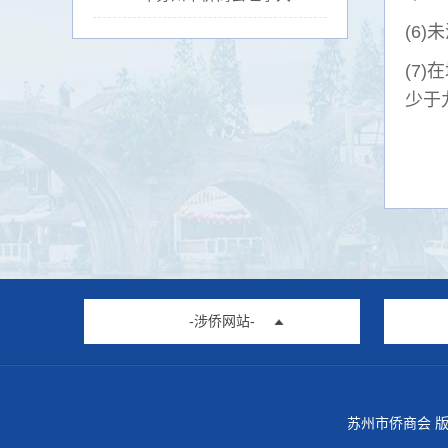
(6
(7
少于
-涉侨网站-
苏州市侨商会 版