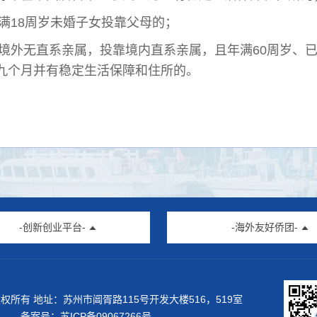
)未满18周岁未婚子女投靠父母的；
)在境外无直系亲属，投靠境内直系亲属，且年满60周岁
九个月并有稳定生活保障和住所的。
-创新创业平台-
-海外友好侨团-
权所有 地址：苏州市阊胥路115号开发大楼516，519室
备案号：
苏ICP备09067266号