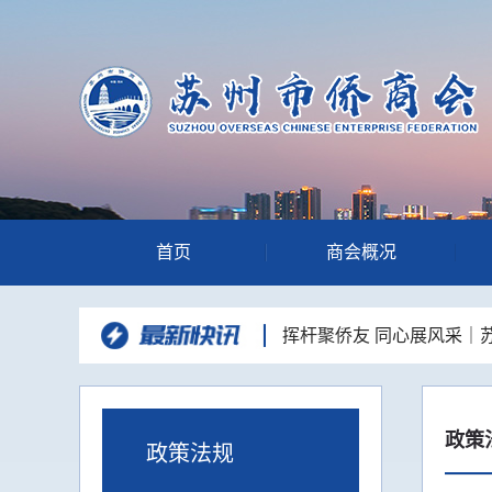
首页
商会概况
挥杆聚侨友 同心展风采｜
满举办
“和声咏华章·同心向未来”
侨心颂姑苏
深耕走访凝合力，资源互
展企业走访交流活动
党建引领侨校联动 携手共
政策
校区开展主题党日活动
品人居智慧 悟空间之道-
政策法规
举办
聚力侨心 接续奋进--苏