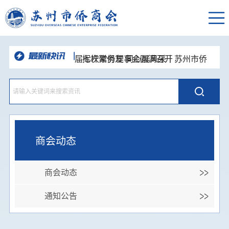
聚力侨心 接续奋进--苏州市侨商会四
届七次常务理事会圆满召开
挥杆聚侨友 同心展风采｜苏州市侨
商会高尔夫球队“达梦杯”高球联谊赛圆
“和声咏华章·同心向未来”苏州统一战
满举办
线主题歌会举办 市侨商会登台唱响侨
深耕走访凝合力，资源互通促发展—
心颂姑苏
苏州市侨商会走进新晋理事单位开展企
党建引领侨校联动 携手共话发展新
业走访交流活动
篇—苏州市侨商会走进东南大学苏州校
品人居智慧 悟空间之道--苏州市侨商
区开展主题党日活动
会人居环境与空间布局国学沙龙顺利举
办
商会动态
商会动态
通知公告