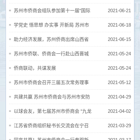
成立100周年庆祝大会
苏州市侨商会组队参加第十一届“国际
2021-06-21
华商•清华论坛”暨“数字化转型与长三角
学党史 悟思想 办实事 开新局 苏州市
2021-06-18
发展”（昆山）论坛活动
侨商会举办庆祝中国共产党成立100周年
助力经济发展，苏州侨商出席山西省
2021-06-15
活动
（长三角）外资企业投资合作推介对接
苏州市侨联、侨商会一行赴山西晋城
2021-05-24
会
开展经贸文化交流
侨商联动，共谋发展
2021-05-24
苏州市侨商会召开三届五次常务理事
2021-05-12
会
共建共赢 苏州市侨商会与苏州市安防
2021-04-29
协会签约共建
以球会友，第七届苏州市侨商会 “九龙
2021-04-02
杯”高尔夫联谊赛成功举行
江苏省侨商组织秘书长交流会在宁召
2021-03-29
开
同享共赢！苏州市侨商会一行参观新
2021-03-17