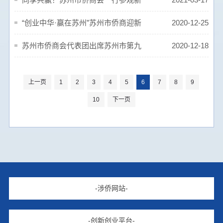
闻大厦
“创业中华·赢在苏州”苏州市侨商迎新
2020-12-25
会燃情绽放！
苏州市侨商会代表团出席苏州市第九
2020-12-18
次归侨侨眷代表大会
上一页
1
2
3
4
5
6
7
8
9
10
下一页
-涉侨网站-
-创新创业平台-