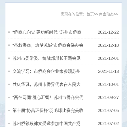
您现在的位置：
首页
商会动态
“侨商心向党 建功新时代 ”苏州市侨商
2021-12-22
会举行三届六次常务理事会
“茶叙侨商，筑梦苏城”市侨商会举办会
2021-12-10
员茶叙交流会
苏州市委常委、统战部部长王飏会见
2021-12-01
普华永道全球跨境服务中国主管合伙人
交流学习：市侨商会企业家参观苏州
2021-11-18
黄耀和一行
金宏气体股份有限公司
共庆华诞，苏州市侨界代表在人民大
2021-10-01
会堂出席国庆招待会
“两在两同”凝心汇智！苏州市侨商会代
2021-09-27
表参加苏州市侨界服务发展恳谈会
第十届“协昌环保杯”羽毛球比赛完美收
2021-07-05
官
苏州侨领段律文受邀参加中国共产党
2021-07-02