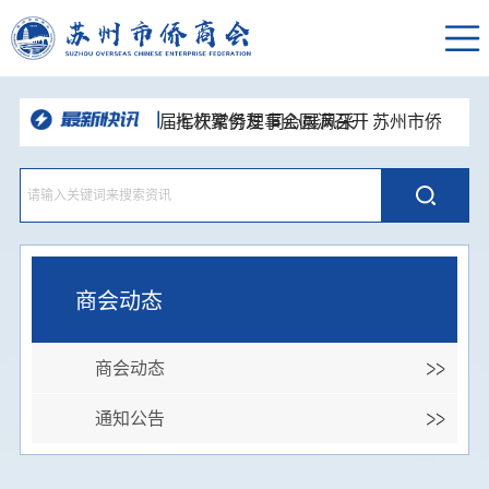
挥杆聚侨友 同心展风采｜苏州市侨
商会高尔夫球队“达梦杯”高球联谊赛圆
“和声咏华章·同心向未来”苏州统一战
满举办
线主题歌会举办 市侨商会登台唱响侨
深耕走访凝合力，资源互通促发展—
心颂姑苏
苏州市侨商会走进新晋理事单位开展企
党建引领侨校联动 携手共话发展新
业走访交流活动
篇—苏州市侨商会走进东南大学苏州校
品人居智慧 悟空间之道--苏州市侨商
区开展主题党日活动
会人居环境与空间布局国学沙龙顺利举
聚力侨心 接续奋进--苏州市侨商会四
办
届七次常务理事会圆满召开
商会动态
商会动态
通知公告