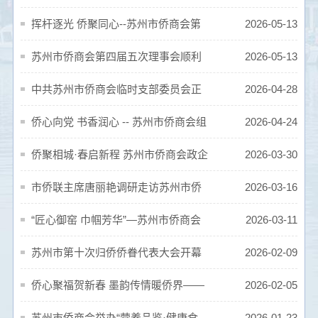
开展主题党日活动
——苏州市侨商会联合开展《给阿嬷的
挥杆逐光 侨聚同心--苏州市侨商会第
2026-05-13
情书》观影活动
十一届“九龙杯”高尔夫联谊赛暨苏州市侨
苏州市侨商会第四届五次理事会顺利
2026-05-13
商会高尔夫球队成立仪式圆满举行
召开，线上线下同频共振
中共苏州市侨商会临时支部委员会正
2026-04-28
式成立 党建引领凝聚侨商奋进力量
侨心向党 书香润心 -- 苏州市侨商会组
2026-04-24
织党员参加主题读书活动
侨聚相城·春启新程 苏州市侨商会政企
2026-03-30
学习交流活动圆满举行
市侨联主席唐丽艳调研走访苏州市侨
2026-03-16
商会 共话侨企发展与商会建设
“匠心御窑 巾帼芳华”—苏州市侨商会
2026-03-11
御窑金砖非遗体验专场温情举办
苏州市第十次归侨侨眷代表大会开幕
2026-02-09
市侨商会代表参会共话发展
侨心聚福贺新春 墨韵传情暖侨界——
2026-02-05
苏州市侨商会写春联送福活动圆满举办
苏州市侨商会举办“营养品鉴·健康食
2026-01-23