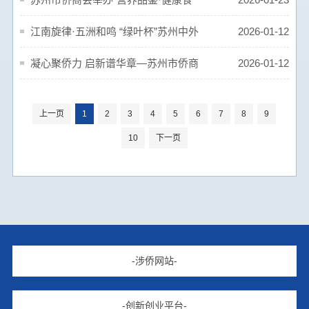
光”主题沙龙 共话健康与发展
江南旋律·五洲和鸣 “绿叶杯”苏州中外
2026-01-12
才艺盛典精彩上演
凝心聚侨力 启新谱华章—苏州市侨商
2026-01-12
会四届四次理事会暨会员大会圆满召开
上一页
1
2
3
4
5
6
7
8
9
10
下一页
-涉侨网站-
-创新创业平台-