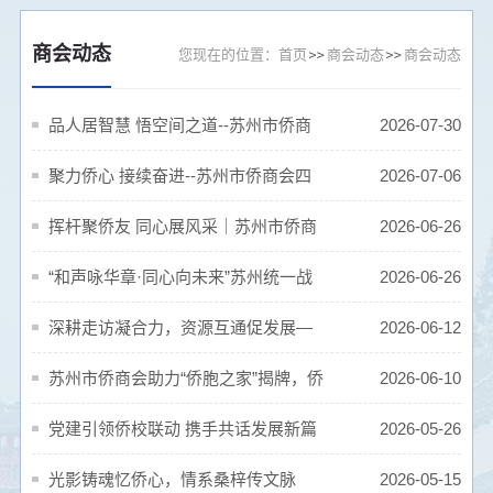
商会动态
您现在的位置：
首页
商会动态
商会动态
品人居智慧 悟空间之道--苏州市侨商
2026-07-30
会人居环境与空间布局国学沙龙顺利举
聚力侨心 接续奋进--苏州市侨商会四
2026-07-06
办
届七次常务理事会圆满召开
挥杆聚侨友 同心展风采｜苏州市侨商
2026-06-26
会高尔夫球队“达梦杯”高球联谊赛圆满举
“和声咏华章·同心向未来”苏州统一战
2026-06-26
办
线主题歌会举办 市侨商会登台唱响侨心
深耕走访凝合力，资源互通促发展—
2026-06-12
颂姑苏
苏州市侨商会走进新晋理事单位开展企
苏州市侨商会助力“侨胞之家”揭牌，侨
2026-06-10
业走访交流活动
社团党建联盟正式签约
党建引领侨校联动 携手共话发展新篇
2026-05-26
—苏州市侨商会走进东南大学苏州校区
光影铸魂忆侨心，情系桑梓传文脉
2026-05-15