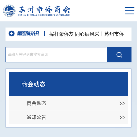
挥杆聚侨友 同心展风采｜苏州市侨
商会高尔夫球队“达梦杯”高球联谊赛圆
“和声咏华章·同心向未来”苏州统一战
满举办
线主题歌会举办 市侨商会登台唱响侨
深耕走访凝合力，资源互通促发展—
心颂姑苏
苏州市侨商会走进新晋理事单位开展企
党建引领侨校联动 携手共话发展新
业走访交流活动
篇—苏州市侨商会走进东南大学苏州校
品人居智慧 悟空间之道--苏州市侨商
区开展主题党日活动
会人居环境与空间布局国学沙龙顺利举
聚力侨心 接续奋进--苏州市侨商会四
办
届七次常务理事会圆满召开
商会动态
商会动态
通知公告